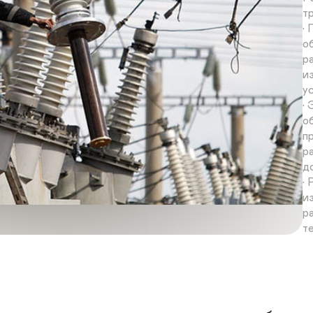
т
•
о
р
и
у
•
о
п
р
д
•
и
р
т