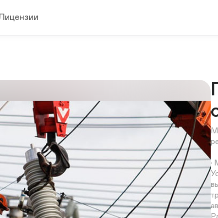
Лицензии
М
р
•
У
в
т
а
Р