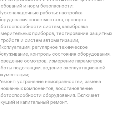
ребований и норм безопасности;

 Пусконаладочные работы: настройка 
борудования после монтажа, проверка 
аботоспособности систем, калибровка 
змерительных приборов, тестирование защитных 
стройств и систем автоматизации;

 Эксплуатация: регулярное техническое 
бслуживание, контроль состояния оборудования, 
роведение осмотров, измерение параметров 
аботы подстанции, ведение эксплуатационной 
окументации;

 Ремонт: устранение неисправностей, замена 
зношенных компонентов, восстановление 
аботоспособности оборудования. Включает 
екущий и капитальный ремонт.